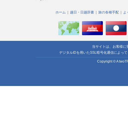
ホーム
越日・日越辞書
旅の各種手配
よ
当サイトは、お客様に
デジタルIDを用いたSSL暗号化通信によっ
Copyright © A twoTR