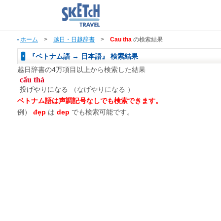
ホーム
>
越日・日越辞書
>
Cau tha
の検索結果
『ベトナム語 → 日本語』 検索結果
越日辞書の4万項目以上から検索した結果
cẩu thả
投げやりになる
（なげやりになる ）
ベトナム語は声調記号なしでも検索できます。
例）
đẹp
は
dep
でも検索可能です。