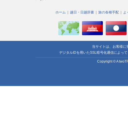
ホーム
越日・日越辞書
旅の各種手配
よ
当サイトは、お客様に
デジタルIDを用いたSSL暗号化通信によっ
Copyright © A twoTR