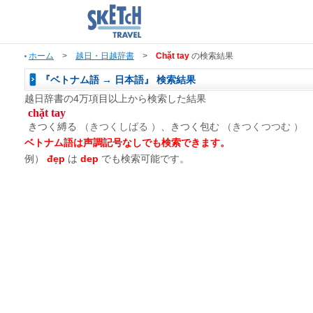
ホーム
>
越日・日越辞書
>
Chặt tay
の検索結果
『ベトナム語 → 日本語』 検索結果
越日辞書の4万項目以上から検索した結果
chặt tay
きつく縛る
（きつくしばる ）
、きつく包む
（きつくつつむ ）
ベトナム語は声調記号なしでも検索できます。
例）
đẹp
は
dep
でも検索可能です。