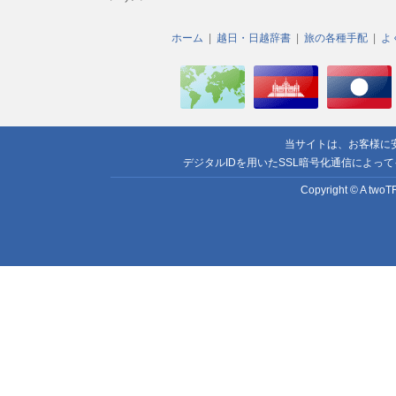
ホーム
越日・日越辞書
旅の各種手配
よ
当サイトは、お客様に
デジタルIDを用いたSSL暗号化通信によっ
Copyright © A twoTR