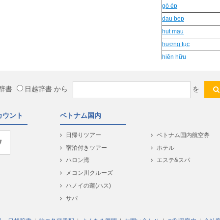
gò ép
dau bep
hut mau
hương tục
hiện hữu
đê tiện
Mạo hiểm
辞書
日越辞書
から
を
vặn
ruột
カウント
ベトナム国内
huu duong
lễ tục
日帰りツアー
ベトナム国内航空券
xe day
宿泊付きツアー
ホテル
椅子
ハロン湾
エステ&スパ
寺
メコン川クルーズ
xi xup
ハノイの蓮(ハス)
Hung phan
サパ
Trở về