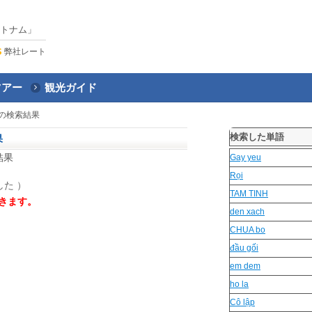
トナム」
弊社レート
ツアー
観光ガイド
の検索結果
検索した単語
果
結果
Gay yeu
Rọi
た ）
TAM TINH
きます。
den xach
CHUA bo
đầu gối
em dem
ho la
Cô lập