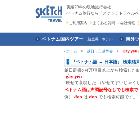
実績20年の現地旅行会社
ベトナム旅行なら「スケッチトラベルベ
ご利用案内
よくある質問
会社情報
ベトナム国内ツアー
海外
航空券
ホテル
ホーム
>
越日・日越辞書
>
Gay yeu
『ベトナム語 → 日本語』 検索結
越日辞書の4万項目以上から検索した
gầy yếu
痩せて衰弱した
（やせてすいじゃくし
ベトナム語は声調記号なしでも検索で
例）
đẹp
は
dep
でも検索可能です。