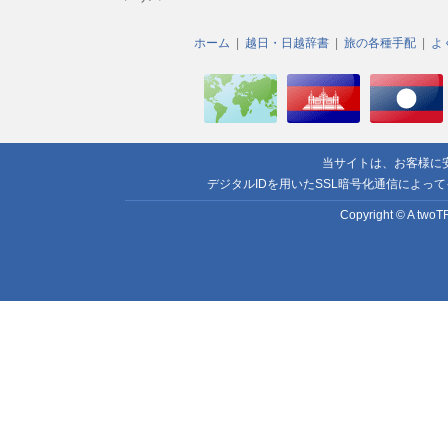
ホーム
越日・日越辞書
旅の各種手配
よ
当サイトは、お客様に
デジタルIDを用いたSSL暗号化通信によっ
Copyright © A twoTR