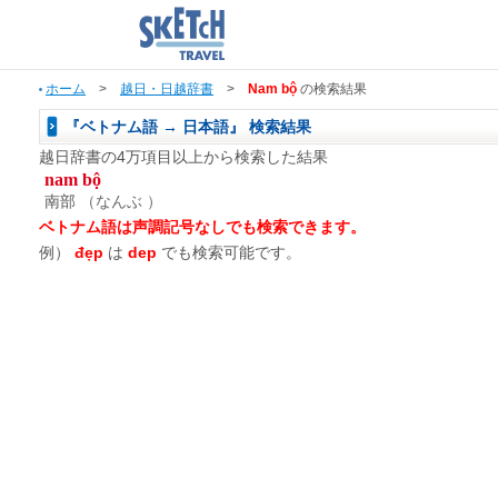
ホーム
>
越日・日越辞書
>
Nam bộ
の検索結果
『ベトナム語 → 日本語』 検索結果
越日辞書の4万項目以上から検索した結果
nam bộ
南部
（なんぶ ）
ベトナム語は声調記号なしでも検索できます。
例）
đẹp
は
dep
でも検索可能です。