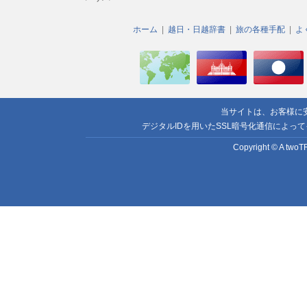
ホーム
越日・日越辞書
旅の各種手配
よ
当サイトは、お客様に
デジタルIDを用いたSSL暗号化通信によっ
Copyright © A twoTR