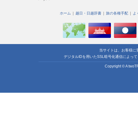
ホーム
越日・日越辞書
旅の各種手配
よ
当サイトは、お客様に
デジタルIDを用いたSSL暗号化通信によっ
Copyright © A twoTR