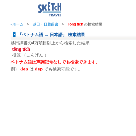
ホーム
>
越日・日越辞書
>
Tong tich
の検索結果
『ベトナム語 → 日本語』 検索結果
越日辞書の4万項目以上から検索した結果
tông tích
根源
（こんげん ）
ベトナム語は声調記号なしでも検索できます。
例）
đẹp
は
dep
でも検索可能です。