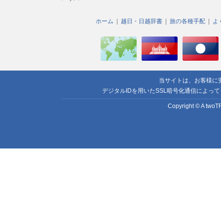
ホーム
越日・日越辞書
旅の各種手配
よ
当サイトは、お客様に
デジタルIDを用いたSSL暗号化通信によっ
Copyright © A twoTR