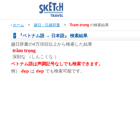
ホーム
>
越日・日越辞書
>
Tram trong
の検索結果
『ベトナム語 → 日本語』 検索結果
越日辞書の4万項目以上から検索した結果
trầm trọng
深刻な
（しんこくな ）
ベトナム語は声調記号なしでも検索できます。
例）
đẹp
は
dep
でも検索可能です。