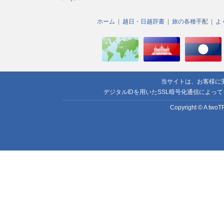
ホーム
越日・日越辞書
旅の各種手配
よ
当サイトは、お客様に
デジタルIDを用いたSSL暗号化通信によっ
Copyright © A twoTR