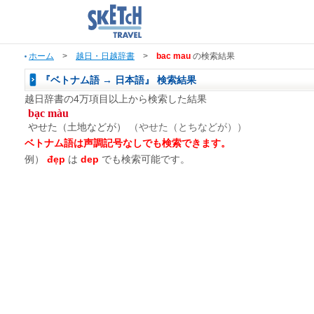
ホーム
>
越日・日越辞書
>
bac mau
の検索結果
『ベトナム語 → 日本語』 検索結果
越日辞書の4万項目以上から検索した結果
bạc màu
やせた（土地などが）
（やせた（とちなどが））
ベトナム語は声調記号なしでも検索できます。
例）
đẹp
は
dep
でも検索可能です。