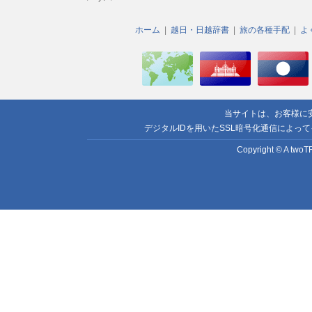
ホーム
越日・日越辞書
旅の各種手配
よ
当サイトは、お客様に
デジタルIDを用いたSSL暗号化通信によっ
Copyright © A twoTR