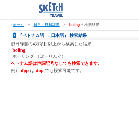
ホーム
>
越日・日越辞書
>
boling
の検索結果
『ベトナム語 → 日本語』 検索結果
越日辞書の4万項目以上から検索した結果
boling
ボーリング
（ぼーりんぐ）
ベトナム語は声調記号なしでも検索できます。
例）
đẹp
は
dep
でも検索可能です。