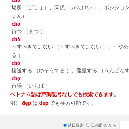
場所
（ばしょ）
、関係
（かんけい ）
、ポジショ
ょん）
chờ
待つ
（まつ ）
chớ
～すべきではない
（～すべきではない ）
、～やめ
る ）
chở
輸送する
（ゆそうする ）
、運搬する
（うんぱんす
chợ
市場
（いちば ）
ベトナム語は声調記号なしでも検索できます。
例）
đẹp
は
dep
でも検索可能です。
越日辞書
日越辞書
から