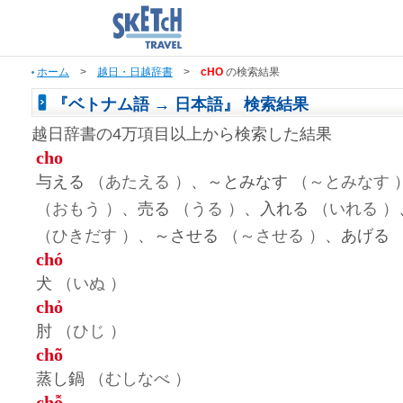
ホーム
>
越日・日越辞書
>
cHO
の検索結果
『ベトナム語 → 日本語』 検索結果
越日辞書の4万項目以上から検索した結果
cho
与える
（あたえる ）
、～とみなす
（～とみなす 
（おもう ）
、売る
（うる ）
、入れる
（いれる ）
（ひきだす ）
、～させる
（～させる ）
、あげる
chó
犬
（いぬ ）
chỏ
肘
（ひじ ）
chõ
蒸し鍋
（むしなべ ）
chỗ