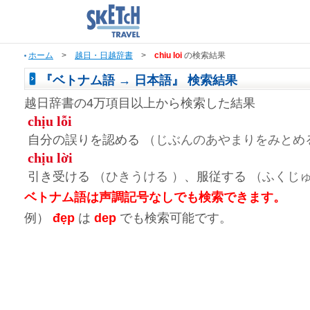
ホーム
>
越日・日越辞書
>
chiu loi
の検索結果
『ベトナム語 → 日本語』 検索結果
越日辞書の4万項目以上から検索した結果
chịu lỗi
自分の誤りを認める
（じぶんのあやまりをみとめる
chịu lời
引き受ける
（ひきうける ）
、服従する
（ふくじゅ
ベトナム語は声調記号なしでも検索できます。
例）
đẹp
は
dep
でも検索可能です。