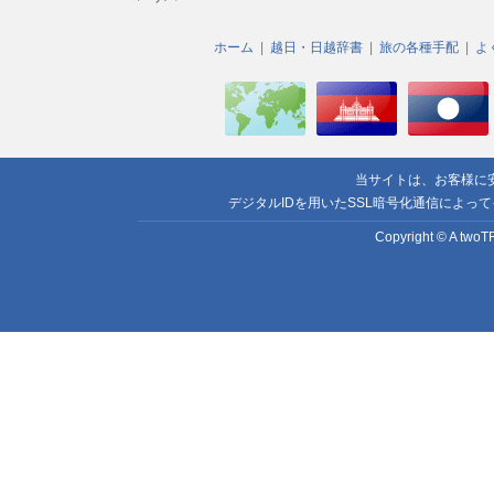
ホーム
越日・日越辞書
旅の各種手配
よ
当サイトは、お客様に
デジタルIDを用いたSSL暗号化通信によっ
Copyright © A twoTR