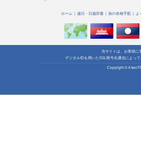
ホーム
越日・日越辞書
旅の各種手配
よ
当サイトは、お客様に
デジタルIDを用いたSSL暗号化通信によっ
Copyright © A twoTR