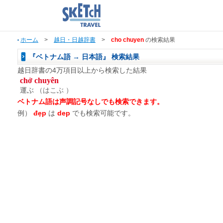
ホーム
>
越日・日越辞書
>
cho chuyen
の検索結果
『ベトナム語 → 日本語』 検索結果
越日辞書の4万項目以上から検索した結果
chở chuyên
運ぶ
（はこぶ ）
ベトナム語は声調記号なしでも検索できます。
例）
đẹp
は
dep
でも検索可能です。