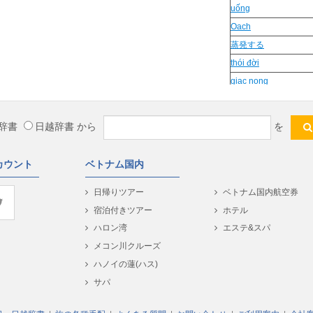
uống
Oach
蒸発する
thói đời
giac nong
khiêm
Cau Co
辞書
日越辞書
から
を
nên
khả quan
カウント
ベトナム国内
Nga
OSHIN
日帰りツアー
ベトナム国内航空券
lù
宿泊付きツアー
ホテル
見捨てる
ハロン湾
エステ&スパ
ao coc
メコン川クルーズ
Hinh su
ハノイの蓮(ハス)
thi truong
サパ
con dấu