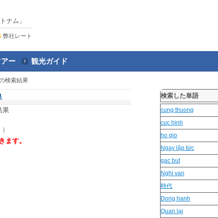
トナム」
弊社レート
ツアー
観光ガイド
の検索結果
検索した単語
果
結果
cung thuong
cuc hinh
 ）
ho gio
きます。
Ngay lập tức
gac but
Nghi van
時代
Dong hanh
Quan lại