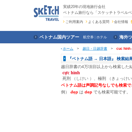
実績20年の現地旅行会社
ベトナム旅行なら「スケッチトラベルベ
ご利用案内
よくある質問
会社情報
ベトナム国内ツアー
海外
航空券
ホテル
ホーム
>
越日・日越辞書
>
cuc hinh
『ベトナム語 → 日本語』 検索結
越日辞書の4万項目以上から検索した
cực hình
死刑
（しけい ）
、極刑
（きょっけい
ベトナム語は声調記号なしでも検索で
例）
đẹp
は
dep
でも検索可能です。