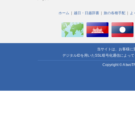
ホーム
越日・日越辞書
旅の各種手配
よ
当サイトは、お客様に
デジタルIDを用いたSSL暗号化通信によっ
Copyright © A twoTR