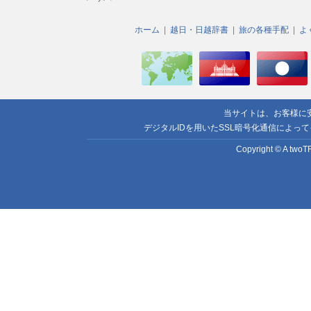
ホーム
越日・日越辞書
旅の各種手配
よ
当サイトは、お客様に
デジタルIDを用いたSSL暗号化通信によっ
Copyright © A twoTR