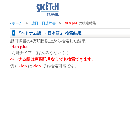
ホーム
>
越日・日越辞書
>
dao pha
の検索結果
『ベトナム語 → 日本語』 検索結果
越日辞書の4万項目以上から検索した結果
dao pha
万能ナイフ
（ばんのうないふ ）
ベトナム語は声調記号なしでも検索できます。
例）
đẹp
は
dep
でも検索可能です。