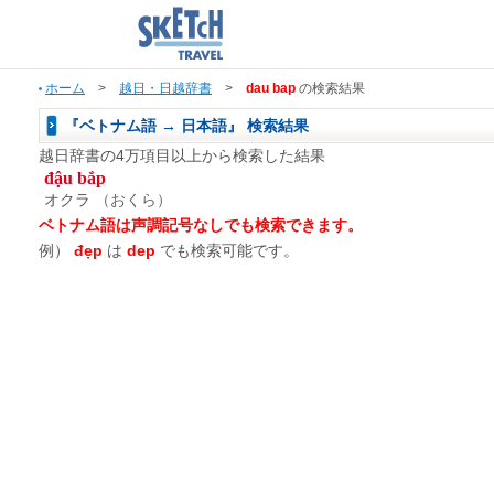
ホーム
>
越日・日越辞書
>
dau bap
の検索結果
『ベトナム語 → 日本語』 検索結果
越日辞書の4万項目以上から検索した結果
đậu bắp
オクラ
（おくら）
ベトナム語は声調記号なしでも検索できます。
例）
đẹp
は
dep
でも検索可能です。