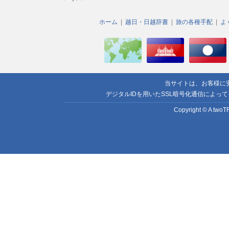
ホーム
越日・日越辞書
旅の各種手配
よ
当サイトは、お客様に
デジタルIDを用いたSSL暗号化通信によっ
Copyright © A twoTR