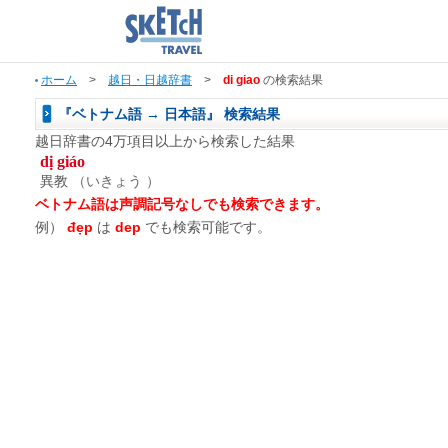
ホーム
>
越日・日越辞書
>
di giao
の検索結果
『ベトナム語 → 日本語』 検索結果
越日辞書の4万項目以上から検索した結果
dị giáo
異教
（いきょう ）
ベトナム語は声調記号なしでも検索できます。
例）
đẹp
は
dep
でも検索可能です。