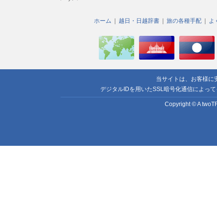
ホーム
越日・日越辞書
旅の各種手配
よ
当サイトは、お客様に
デジタルIDを用いたSSL暗号化通信によっ
Copyright © A twoTR