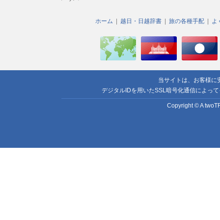
ホーム
越日・日越辞書
旅の各種手配
よ
当サイトは、お客様に
デジタルIDを用いたSSL暗号化通信によっ
Copyright © A twoTR