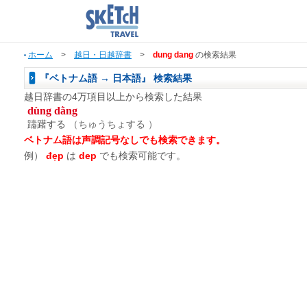
ホーム
>
越日・日越辞書
>
dung dang
の検索結果
『ベトナム語 → 日本語』 検索結果
越日辞書の4万項目以上から検索した結果
dùng dằng
躊躇する
（ちゅうちょする ）
ベトナム語は声調記号なしでも検索できます。
例）
đẹp
は
dep
でも検索可能です。