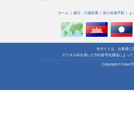
ホーム
越日・日越辞書
旅の各種手配
よ
当サイトは、お客様に
デジタルIDを用いたSSL暗号化通信によっ
Copyright © A twoTR