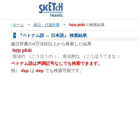
ホーム
>
越日・日越辞書
>
hợp phát
の検索結果
『ベトナム語 → 日本語』 検索結果
越日辞書の4万項目以上から検索した結果
hợp phát
合法の
（ごうほうの ）
、合法的な
（ごうほうてきな ）
ベトナム語は声調記号なしでも検索できます。
例）
đẹp
は
dep
でも検索可能です。