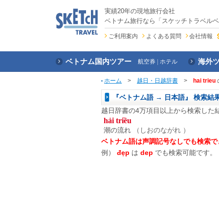
実績20年の現地旅行会社
ベトナム旅行なら「スケッチトラベルベ
ご利用案内
よくある質問
会社情報
ベトナム国内ツアー
海外
航空券
ホテル
ホーム
>
越日・日越辞書
>
hai trieu
『ベトナム語 → 日本語』 検索結
越日辞書の4万項目以上から検索した
hải triều
潮の流れ
（しおのながれ ）
ベトナム語は声調記号なしでも検索で
例）
đẹp
は
dep
でも検索可能です。