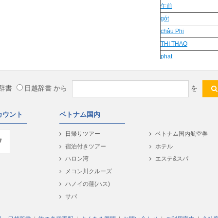
午前
gót
châu Phi
THI THAO
phat
Dòng dõi
banh xe
辞書
日越辞書
から
を
van chi
hai tan
カウント
ベトナム国内
Biên nhận
皮をむく
日帰りツアー
ベトナム国内航空券
đòm
宿泊付きツアー
ホテル
ngờ vực
ハロン湾
エステ&スパ
実行する
メコン川クルーズ
long hanh
ハノイの蓮(ハス)
規則正しい
サパ
đòm