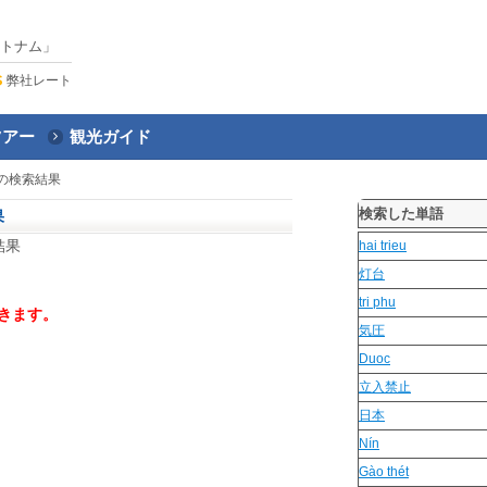
トナム」
弊社レート
ツアー
観光ガイド
の検索結果
検索した単語
果
結果
hai trieu
灯台
tri phu
きます。
気圧
Duoc
立入禁止
日本
Nín
Gào thét