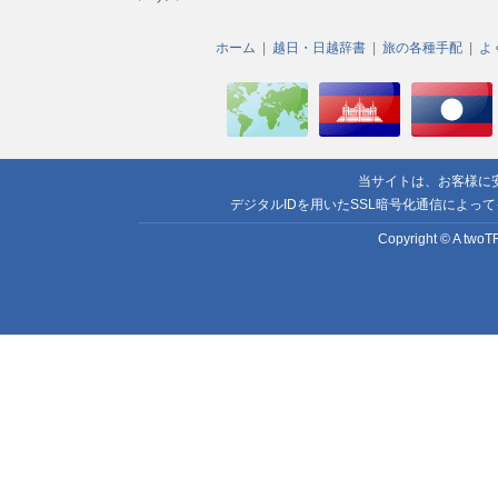
ホーム
越日・日越辞書
旅の各種手配
よ
当サイトは、お客様に
デジタルIDを用いたSSL暗号化通信によっ
Copyright © A twoTR