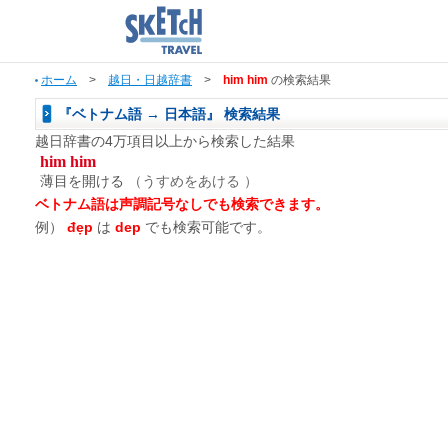
ホーム
>
越日・日越辞書
>
him him
の検索結果
『ベトナム語 → 日本語』 検索結果
越日辞書の4万項目以上から検索した結果
him him
薄目を開ける
（うすめをあける ）
ベトナム語は声調記号なしでも検索できます。
例）
đẹp
は
dep
でも検索可能です。