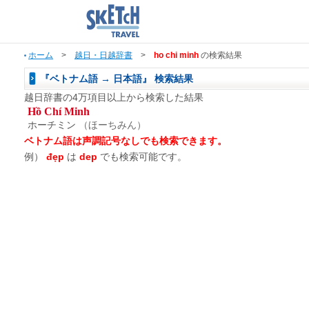
ホーム
>
越日・日越辞書
>
ho chi minh
の検索結果
『ベトナム語 → 日本語』 検索結果
越日辞書の4万項目以上から検索した結果
Hồ Chí Minh
ホーチミン
（ほーちみん）
ベトナム語は声調記号なしでも検索できます。
例）
đẹp
は
dep
でも検索可能です。