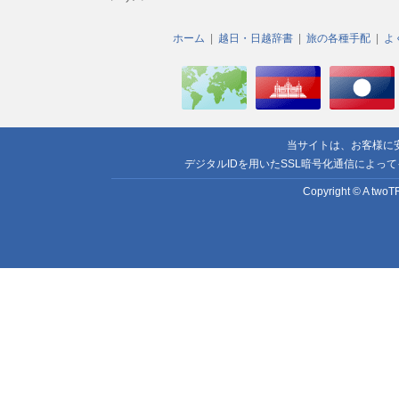
ホーム
越日・日越辞書
旅の各種手配
よ
当サイトは、お客様に
デジタルIDを用いたSSL暗号化通信によっ
Copyright © A twoTR