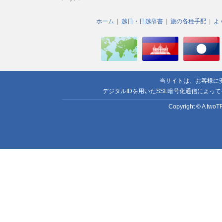
ホーム
越日・日越辞書
旅の各種手配
よ
当サイトは、お客様に
デジタルIDを用いたSSL暗号化通信によっ
Copyright © A twoTR