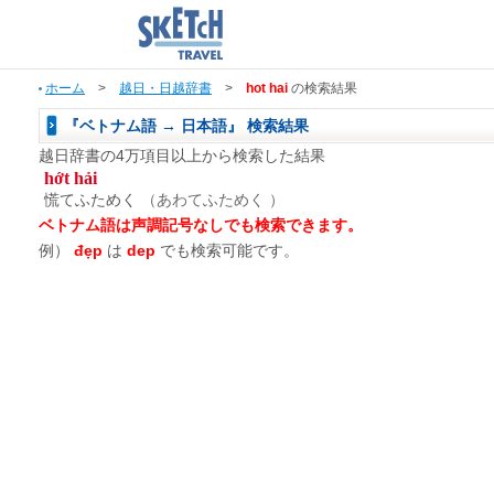
ホーム
>
越日・日越辞書
>
hot hai
の検索結果
『ベトナム語 → 日本語』 検索結果
越日辞書の4万項目以上から検索した結果
hớt hải
慌てふためく
（あわてふためく ）
ベトナム語は声調記号なしでも検索できます。
例）
đẹp
は
dep
でも検索可能です。