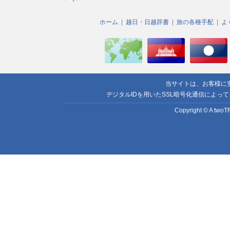
ホーム
越日・日越辞書
旅の各種手配
よ
当サイトは、お客様に
デジタルIDを用いたSSL暗号化通信によっ
Copyright © A twoTR