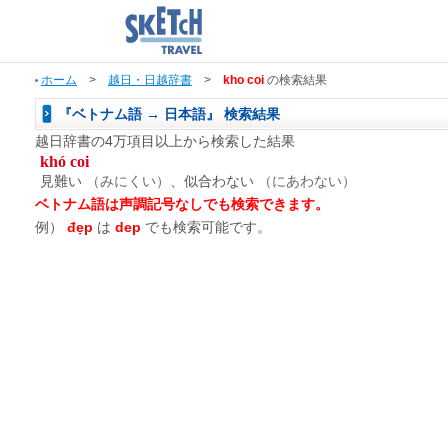
ホーム
>
越日・日越辞書
>
kho coi
の検索結果
『ベトナム語 → 日本語』 検索結果
越日辞書の4万項目以上から検索した結果
khó coi
見難い
（みにくい）
、似合わない
（にあわない）
ベトナム語は声調記号なしでも検索できます。
例）
đẹp
は
dep
でも検索可能です。