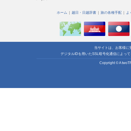
ホーム
越日・日越辞書
旅の各種手配
よ
当サイトは、お客様に
デジタルIDを用いたSSL暗号化通信によっ
Copyright © A twoTR