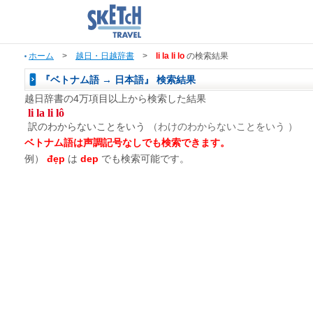
ホーム
>
越日・日越辞書
>
li la li lo
の検索結果
『ベトナム語 → 日本語』 検索結果
越日辞書の4万項目以上から検索した結果
li la li lô
訳のわからないことをいう
（わけのわからないことをいう ）
ベトナム語は声調記号なしでも検索できます。
例）
đẹp
は
dep
でも検索可能です。