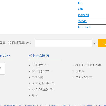
rón
cốp
may chu
諦める
bưu chính
phat kien
cuc hinh
辞書
日越辞書
から
を
おだいじに
mầm mống
カウント
ベトナム国内
Sầu riêng
xuat vien
日帰りツアー
ベトナム国内航空券
真実
宿泊付きツアー
ホテル
Mot chieu
ハロン湾
エステ&スパ
Phong bì
メコン川クルーズ
my vi
ハノイの蓮(ハス)
可哀想な
サパ
sáu