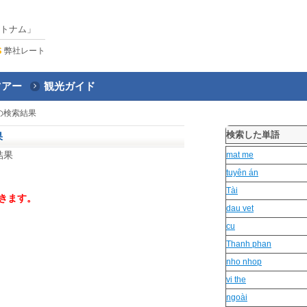
トナム」
弊社レート
ツアー
観光ガイド
の検索結果
検索した単語
果
結果
mat me
tuyên án
Tài
きます。
dau vet
cu
Thanh phan
nho nhop
vi the
ngoài