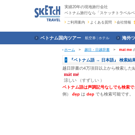
実績20年の現地旅行会社
ベトナム旅行なら「スケッチトラベルベ
ご利用案内
よくある質問
会社情報
ベトナム国内ツアー
海外
航空券
ホテル
ホーム
>
越日・日越辞書
>
mat me
『ベトナム語 → 日本語』 検索結
越日辞書の4万項目以上から検索した
mát mẻ
涼しい
（すずしい ）
ベトナム語は声調記号なしでも検索で
例）
đẹp
は
dep
でも検索可能です。