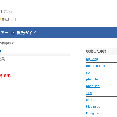
トナム」
弊社レート
ツアー
観光ガイド
の検索結果
検索した単語
果
結果
ngu ong
duong hoang
sở
きます。
phẩm hàm
phan son
蜂蜜
choi loi
trieu mieu
Dung dan