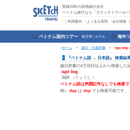
実績20年の現地旅行会社
ベトナム旅行なら「スケッチトラベルベ
ご利用案内
よくある質問
会社情報
ベトナム国内ツアー
海外
航空券
ホテル
ホーム
>
越日・日越辞書
>
ngu ong
『ベトナム語 → 日本語』 検索結
越日辞書の4万項目以上から検索した
ngư ông
漁師
（りょうし ）
ベトナム語は声調記号なしでも検索で
例）
đẹp
は
dep
でも検索可能です。