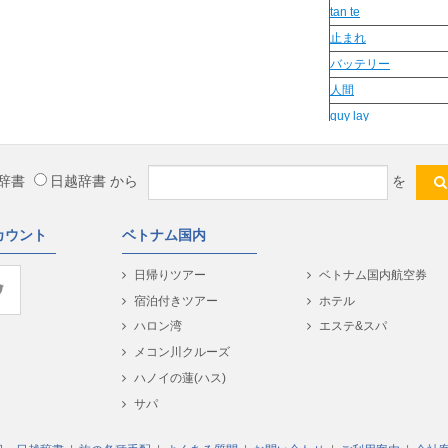
tan te
止まれ
バッテリー
人間
quy lay
Lương tâm
tai
辞書
日越辞書
から
を
hoàng tử
vac
カウント
ベトナム国内
cá cảnh
mặt
日帰りツアー
ベトナム国内航空券
huyết tương
宿泊付きツアー
ホテル
quan hat
ハロン湾
エステ&スパ
sinh sich
メコン川クルーズ
ram ri
ハノイの蓮(ハス)
phu
サパ
sự mở rộng