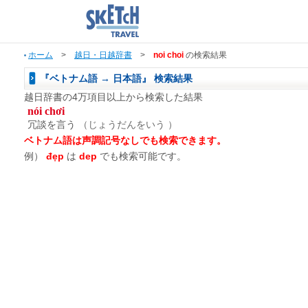
ホーム
>
越日・日越辞書
>
noi choi
の検索結果
『ベトナム語 → 日本語』 検索結果
越日辞書の4万項目以上から検索した結果
nói chơi
冗談を言う
（じょうだんをいう ）
ベトナム語は声調記号なしでも検索できます。
例）
đẹp
は
dep
でも検索可能です。