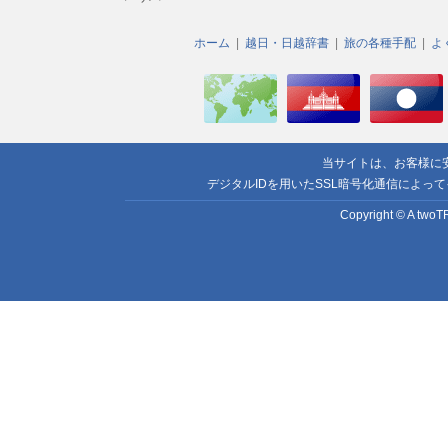
ホーム
越日・日越辞書
旅の各種手配
よ
当サイトは、お客様に
デジタルIDを用いたSSL暗号化通信によっ
Copyright © A twoTR