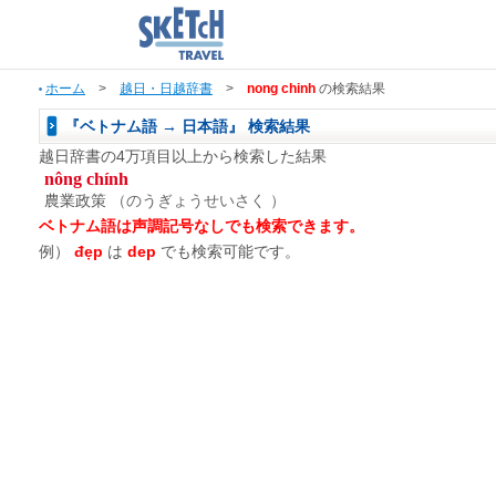
ホーム
>
越日・日越辞書
>
nong chinh
の検索結果
『ベトナム語 → 日本語』 検索結果
越日辞書の4万項目以上から検索した結果
nông chính
農業政策
（のうぎょうせいさく ）
ベトナム語は声調記号なしでも検索できます。
例）
đẹp
は
dep
でも検索可能です。