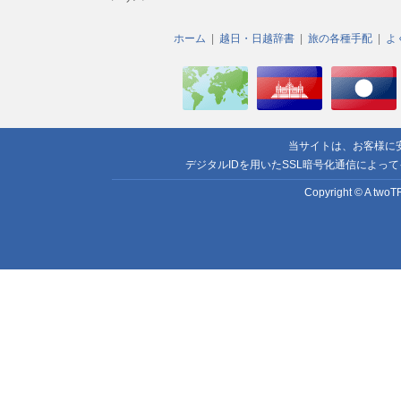
ホーム
越日・日越辞書
旅の各種手配
よ
当サイトは、お客様に
デジタルIDを用いたSSL暗号化通信によっ
Copyright © A twoTR