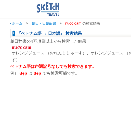
ホーム
>
越日・日越辞書
>
nuoc cam
の検索結果
『ベトナム語 → 日本語』 検索結果
越日辞書の4万項目以上から検索した結果
nước cam
オレンジジュース
（おれんじじゅーす）
、オレンジジュース
（
す）
ベトナム語は声調記号なしでも検索できます。
例）
đẹp
は
dep
でも検索可能です。