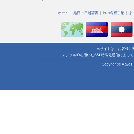
ホーム
越日・日越辞書
旅の各種手配
よ
当サイトは、お客様に
デジタルIDを用いたSSL暗号化通信によっ
Copyright © A twoTR