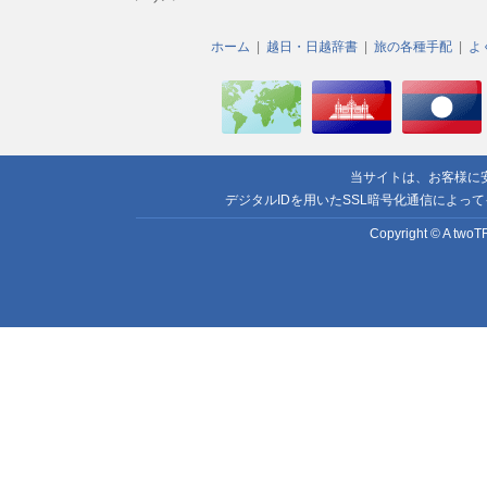
ホーム
越日・日越辞書
旅の各種手配
よ
当サイトは、お客様に
デジタルIDを用いたSSL暗号化通信によっ
Copyright © A twoTR