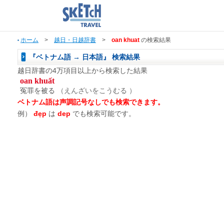
ホーム
>
越日・日越辞書
>
oan khuat
の検索結果
『ベトナム語 → 日本語』 検索結果
越日辞書の4万項目以上から検索した結果
oan khuất
冤罪を被る
（えんざいをこうむる ）
ベトナム語は声調記号なしでも検索できます。
例）
đẹp
は
dep
でも検索可能です。