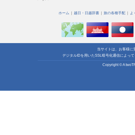
ホーム
越日・日越辞書
旅の各種手配
よ
当サイトは、お客様に
デジタルIDを用いたSSL暗号化通信によっ
Copyright © A twoTR