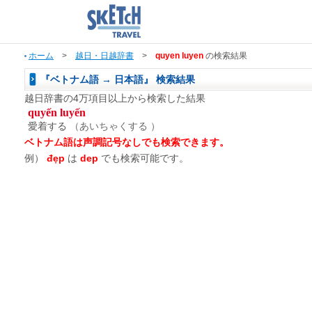
ホーム
>
越日・日越辞書
>
quyen luyen
の検索結果
『ベトナム語 → 日本語』 検索結果
越日辞書の4万項目以上から検索した結果
quyến luyến
愛着する
（あいちゃくする ）
ベトナム語は声調記号なしでも検索できます。
例）
đẹp
は
dep
でも検索可能です。