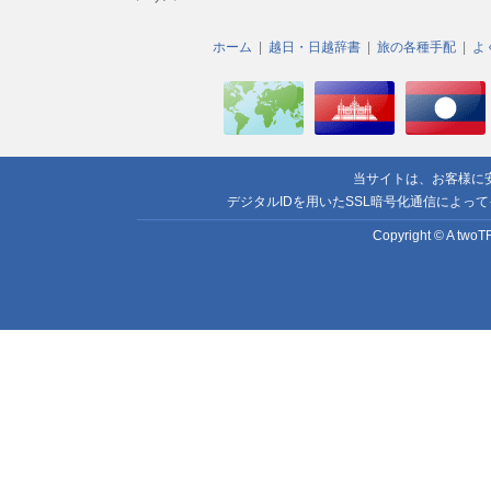
ホーム
越日・日越辞書
旅の各種手配
よ
当サイトは、お客様に
デジタルIDを用いたSSL暗号化通信によっ
Copyright © A twoTR