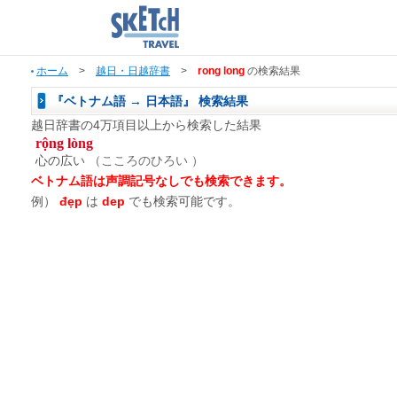
ホーム
>
越日・日越辞書
>
rong long
の検索結果
『ベトナム語 → 日本語』 検索結果
越日辞書の4万項目以上から検索した結果
rộng lòng
心の広い
（こころのひろい ）
ベトナム語は声調記号なしでも検索できます。
例）
đẹp
は
dep
でも検索可能です。