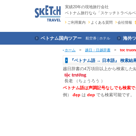
実績20年の現地旅行会社
ベトナム旅行なら「スケッチトラベルベ
ご利用案内
よくある質問
会社情報
ベトナム国内ツアー
海外
航空券
ホテル
ホーム
>
越日・日越辞書
>
toc truon
『ベトナム語 → 日本語』 検索結
越日辞書の4万項目以上から検索した
tộc trưởng
長老
（ちょうろう ）
ベトナム語は声調記号なしでも検索で
例）
đẹp
は
dep
でも検索可能です。