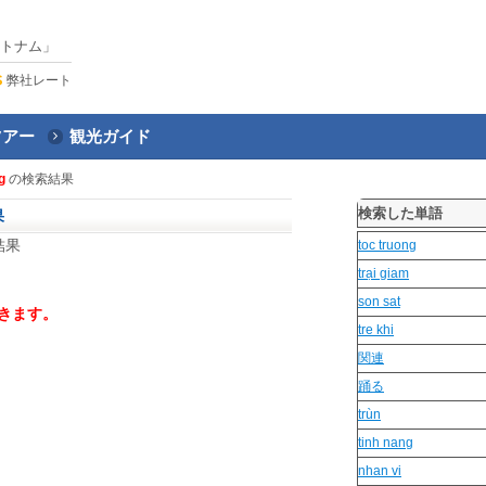
トナム」
弊社レート
ツアー
観光ガイド
g
の検索結果
検索した単語
果
結果
toc truong
trại giam
son sat
きます。
tre khi
関連
踊る
trùn
tinh nang
nhan vi