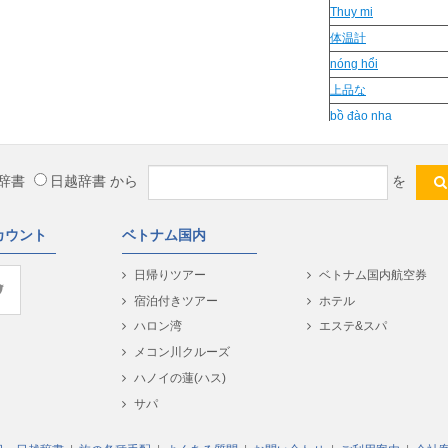
Thuy mi
体温計
nóng hổi
上品な
bồ đào nha
Hoi dam
mu chu
辞書
日越辞書
から
を
do thi
son sat
カウント
ベトナム国内
ướp
luon lo
日帰りツアー
ベトナム国内航空券
ven
宿泊付きツアー
ホテル
phu hop
ハロン湾
エステ&スパ
hum hup
メコン川クルーズ
cay nho
ハノイの蓮(ハス)
chu dem
サパ
em a