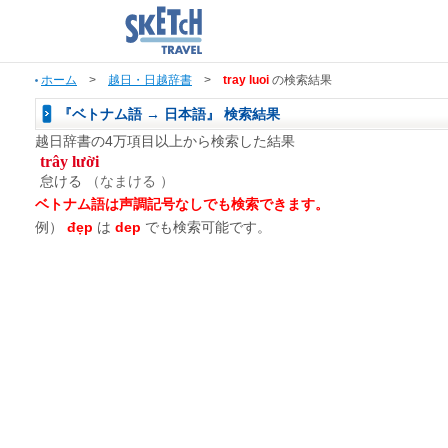
ホーム
>
越日・日越辞書
>
tray luoi
の検索結果
『ベトナム語 → 日本語』 検索結果
越日辞書の4万項目以上から検索した結果
trây lười
怠ける
（なまける ）
ベトナム語は声調記号なしでも検索できます。
例）
đẹp
は
dep
でも検索可能です。