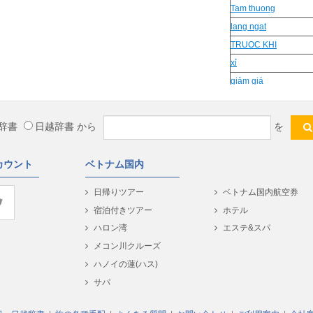
Tam thuong
lang ngat
TRUOC KHI
xỉ
giảm giá
séc
khiem
辞書
日越辞書
から
を
hai dang
AP chao
カウント
ベトナム国内
kinh vieng
Lui toi
日帰りツアー
ベトナム国内航空券
Thông dịch
宿泊付きツアー
ホテル
dang dich
ハロン湾
エステ&スパ
Trắc ẩn
メコン川クルーズ
エクササイズ
ハノイの蓮(ハス)
tiểu ban
サパ
ngó