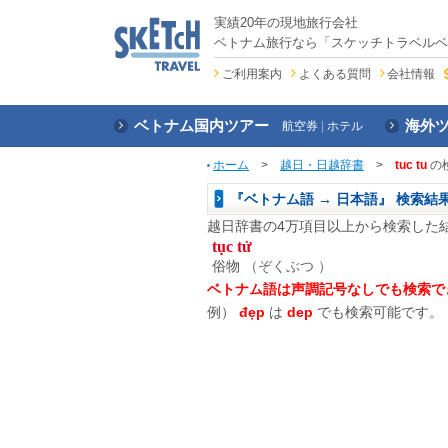
実績20年の現地旅行会社
ベトナム旅行なら「スケッチトラベルベ
ご利用案内
よくある質問
会社情報
ベトナム国内ツアー
海外
航空券
ホテル
ホーム
>
越日・日越辞書
>
tuc tu
の
『ベトナム語 → 日本語』 検索結
越日辞書の4万項目以上から検索した
tục tử
俗物
（ぞくぶつ ）
ベトナム語は声調記号なしでも検索で
例）
đẹp
は
dep
でも検索可能です。