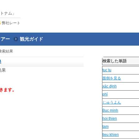
トナム」
弊社レート
ツアー
観光ガイド
検索結果
検索した単語
果
結果
tuc tu
面倒を見る
xác định
きます。
phỉ
じゅうよん
Buc minh
hoi thien
tam
tieu khien