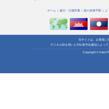
ホーム
越日・日越辞書
旅の各種手配
よ
当サイトは、お客様に
デジタルIDを用いたSSL暗号化通信によっ
Copyright © A twoTR