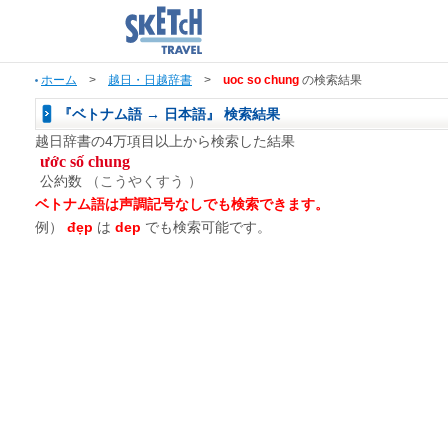
ホーム
>
越日・日越辞書
>
uoc so chung
の検索結果
『ベトナム語 → 日本語』 検索結果
越日辞書の4万項目以上から検索した結果
ước số chung
公約数
（こうやくすう ）
ベトナム語は声調記号なしでも検索できます。
例）
đẹp
は
dep
でも検索可能です。