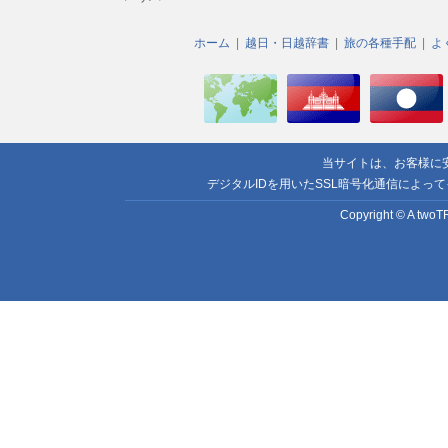
ホーム
越日・日越辞書
旅の各種手配
よ
当サイトは、お客様に
デジタルIDを用いたSSL暗号化通信によっ
Copyright © A twoTR