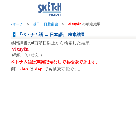
ホーム
>
越日・日越辞書
>
vĩ tuyến
の検索結果
『ベトナム語 → 日本語』 検索結果
越日辞書の4万項目以上から検索した結果
vĩ tuyến
緯線
（いせん ）
ベトナム語は声調記号なしでも検索できます。
例）
đẹp
は
dep
でも検索可能です。