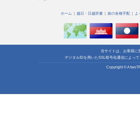
ホーム
越日・日越辞書
旅の各種手配
よ
当サイトは、お客様に
デジタルIDを用いたSSL暗号化通信によっ
Copyright © A twoTR