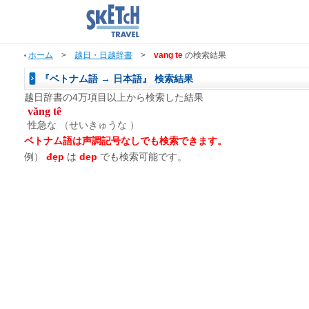
ホーム
>
越日・日越辞書
>
vang te
の検索結果
『ベトナム語 → 日本語』 検索結果
越日辞書の4万項目以上から検索した結果
văng tê
性急な
（せいきゅうな ）
ベトナム語は声調記号なしでも検索できます。
例）
đẹp
は
dep
でも検索可能です。