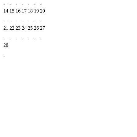
-
-
-
-
-
-
-
14
15
16
17
18
19
20
-
-
-
-
-
-
-
21
22
23
24
25
26
27
-
-
-
-
-
-
-
28
-