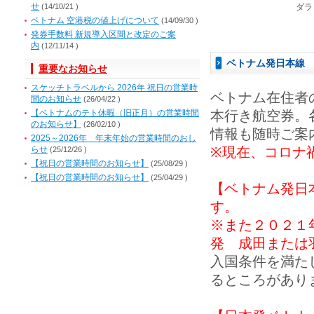
せ
(14/10/21 )
ダラ
ベトナム 空港税の値上げについて
(14/09/30 )
発券手数料 新規導入区間と改定のご案
内
(12/11/14 )
ベトナム発日本線
重要なお知らせ
スケッチトラベルから 2026年 祝日の営業時
ベトナム在住者
間のお知らせ
(26/04/22 )
【ベトナムのテト休暇（旧正月）の営業時間
本行き航空券。
のお知らせ】
(26/02/10 )
情報も随時ご案
2025～2026年 年末年始の営業時間のおし
らせ
※現在、コロナ
(25/12/26 )
【祝日の営業時間のお知らせ】
(25/08/29 )
【祝日の営業時間のお知らせ】
(25/04/29 )
【ベトナム発日
す。
※また２０２１
発 成田または
入国条件を満た
るところがあり