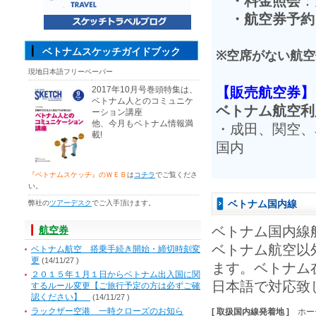
・料金照会
：
・航空券予約
ベトナムスケッチガイドブック
※空席がない航
現地日本語フリーペーパー
2017年10月号巻頭特集は、
【販売航空券】
ベトナム人とのコミュニケ
ベトナム航空利
ーション講座
他、今月もベトナム情報満
・成田、関空、
載!
国内
『ベトナムスケッチ』のＷＥＢ
は
コチラ
でご覧くださ
い。
ベトナム国内線
弊社の
ツアーデスク
でご入手頂けます。
ベトナム国内線
航空券
ベトナム航空以
ベトナム航空 搭乗手続き開始・締切時刻変
更
(14/11/27 )
ます。ベトナム
２０１５年１月１日からベトナム出入国に関
日本語で対応致
するルール変更【ご旅行予定の方は必ずご確
認ください】
(14/11/27 )
ラックザー空港 一時クローズのお知ら
[ 取扱国内線発着地 ]
ホー