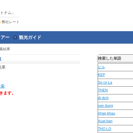
トナム」
弊社レート
ツアー
観光ガイド
索結果
検索した単語
果
結果
ビル
KEP
So co La
検索
THEN
きます。
di dich
van dung
nhap khau
Xuat ban
THO LO