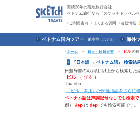
実績20年の現地旅行会社
ベトナム旅行なら「スケッチトラベルベ
ご利用案内
よくある質問
会社情報
ベトナム国内ツアー
海外
航空券
ホテル
ホーム
>
越日・日越辞書
>
ビル
の検
『日本語 → ベトナム語』 検索結
日越辞書の4万項目以上から検索した
ビル
（ びる ）
tòa nhà
「ビル」を用いた関連用語をさらに
ベトナム語は声調記号なしでも検索で
例）
đẹp
は
dep
でも検索可能です。