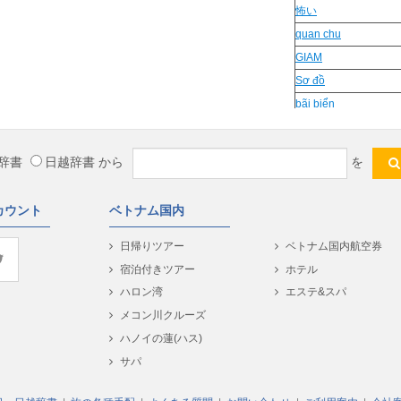
怖い
quan chu
GIAM
Sơ đồ
bãi biển
鰆
Thu an
辞書
日越辞書
から
を
chất vấn
実は
カウント
ベトナム国内
Cổ tay
nho nhoi
日帰りツアー
ベトナム国内航空券
経過
宿泊付きツアー
ホテル
kham nghiem
ハロン湾
エステ&スパ
But dam
メコン川クルーズ
Hà Lan
ハノイの蓮(ハス)
軋む
サパ
may giat