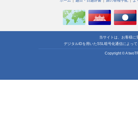
ホーム
越日・日越辞書
旅の各種手配
よ
当サイトは、お客様に
デジタルIDを用いたSSL暗号化通信によっ
Copyright © A twoTR