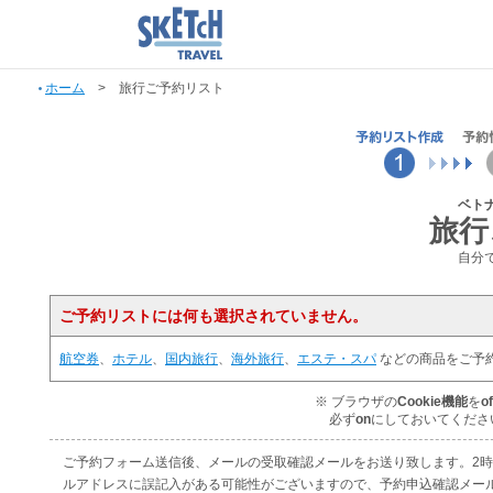
ホーム
> 旅行ご予約リスト
ベト
旅行
自分
ご予約リストには何も選択されていません。
航空券
、
ホテル
、
国内旅行
、
海外旅行
、
エステ・スパ
などの商品をご予
※ ブラウザの
Cookie機能
を
of
必ず
on
にしておいてくださ
ご予約フォーム送信後、メールの受取確認メールをお送り致します。2
ルアドレスに誤記入がある可能性がございますので、予約申込確認メー