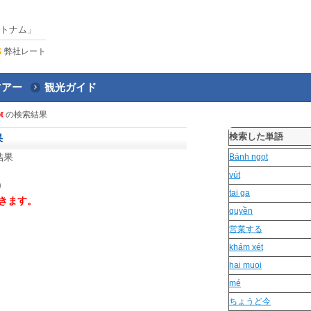
トナム」
弊社レート
ツアー
観光ガイド
t
の検索結果
検索した単語
果
結果
Bánh ngọt
vút
）
tai ga
きます。
quyền
営業する
khám xét
hai muoi
mé
ちょうど今