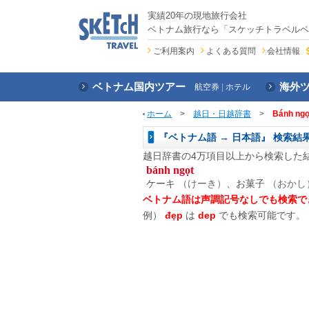
実績20年の現地旅行会社
ベトナム旅行なら「スケッチトラベルベ
ご利用案内
よくある質問
会社情報
ベトナム国内ツアー
海外
航空券
ホテル
ホーム
>
越日・日越辞書
>
Bánh ngọ
『ベトナム語 → 日本語』 検索結
越日辞書の4万項目以上から検索した
bánh ngọt
ケーキ
（けーき）
、お菓子
（おかし
ベトナム語は声調記号なしでも検索で
例）
đẹp
は
dep
でも検索可能です。