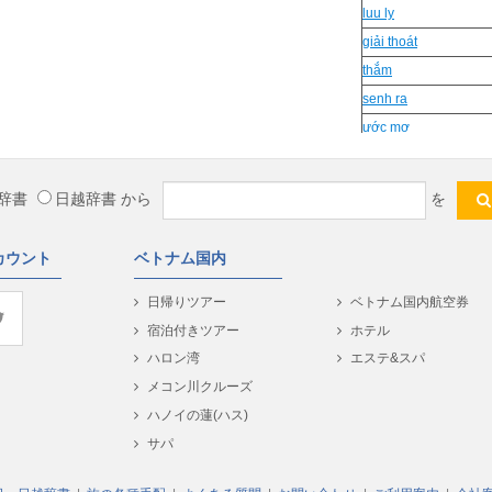
luu ly
giải thoát
thắm
senh ra
ước mơ
giáp
so ket
辞書
日越辞書
から
を
tai lap
Mieu ta
カウント
ベトナム国内
nhang
妹
日帰りツアー
ベトナム国内航空券
Nõn
宿泊付きツアー
ホテル
ke ben
ハロン湾
エステ&スパ
huyet quan
メコン川クルーズ
Kế bên
ハノイの蓮(ハス)
chập
サパ
Phong canh