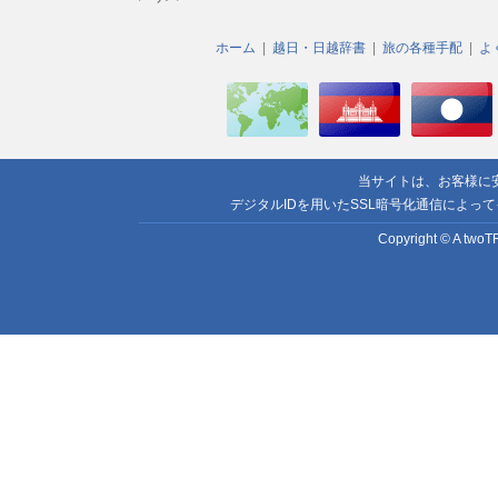
ホーム
越日・日越辞書
旅の各種手配
よ
当サイトは、お客様に
デジタルIDを用いたSSL暗号化通信によっ
Copyright © A twoTR