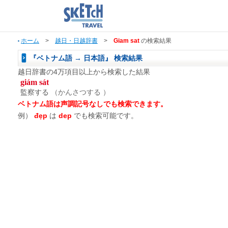
ホーム
>
越日・日越辞書
>
Giam sat
の検索結果
『ベトナム語 → 日本語』 検索結果
越日辞書の4万項目以上から検索した結果
giám sát
監察する
（かんさつする ）
ベトナム語は声調記号なしでも検索できます。
例）
đẹp
は
dep
でも検索可能です。