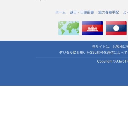
ホーム
越日・日越辞書
旅の各種手配
よ
当サイトは、お客様に
デジタルIDを用いたSSL暗号化通信によっ
Copyright © A twoTR