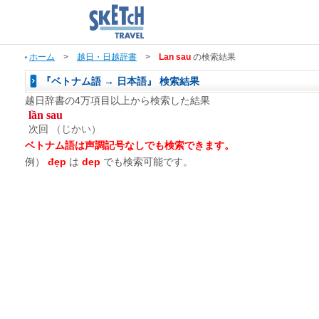
ホーム
>
越日・日越辞書
>
Lan sau
の検索結果
『ベトナム語 → 日本語』 検索結果
越日辞書の4万項目以上から検索した結果
lần sau
次回
（じかい）
ベトナム語は声調記号なしでも検索できます。
例）
đẹp
は
dep
でも検索可能です。