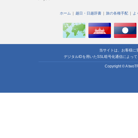
ホーム
越日・日越辞書
旅の各種手配
よ
当サイトは、お客様に
デジタルIDを用いたSSL暗号化通信によっ
Copyright © A twoTR