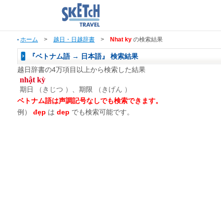
ホーム
>
越日・日越辞書
>
Nhat ky
の検索結果
『ベトナム語 → 日本語』 検索結果
越日辞書の4万項目以上から検索した結果
nhật kỳ
期日
（きじつ ）
、期限
（きげん ）
ベトナム語は声調記号なしでも検索できます。
例）
đẹp
は
dep
でも検索可能です。