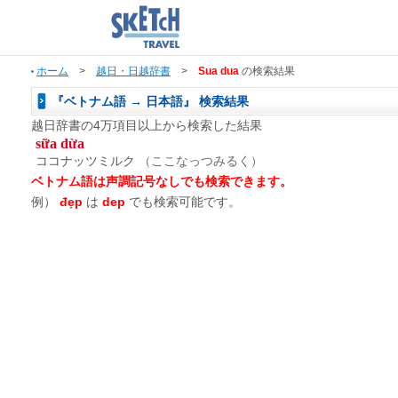
ホーム
>
越日・日越辞書
>
Sua dua
の検索結果
『ベトナム語 → 日本語』 検索結果
越日辞書の4万項目以上から検索した結果
sữa dừa
ココナッツミルク
（ここなっつみるく）
ベトナム語は声調記号なしでも検索できます。
例）
đẹp
は
dep
でも検索可能です。