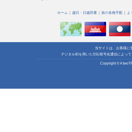
ホーム
越日・日越辞書
旅の各種手配
よ
当サイトは、お客様に
デジタルIDを用いたSSL暗号化通信によっ
Copyright © A twoTR